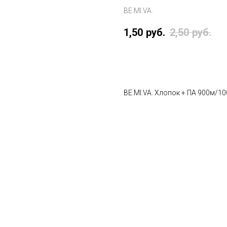
BE.MI.VA.
1,50
руб.
2,50
руб.
В корзину
BE.MI.VA. Хлопок + ПА 900м/1